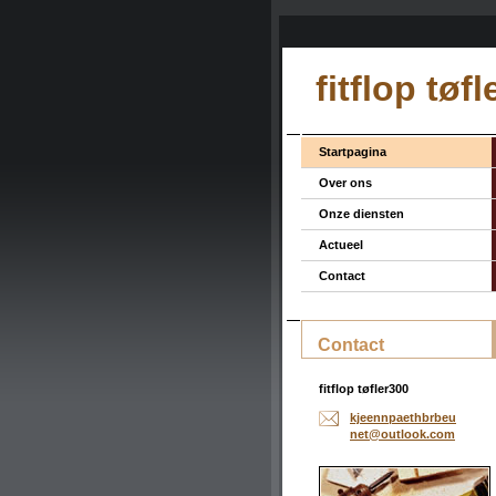
fitflop tøf
Startpagina
Over ons
Onze diensten
Actueel
Contact
Contact
fitflop tøfler300
kjeennpa
ethbrbeu
net@outl
ook.com