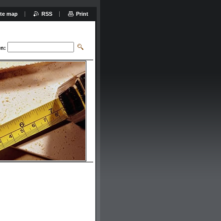
ite map
RSS
Print
n: