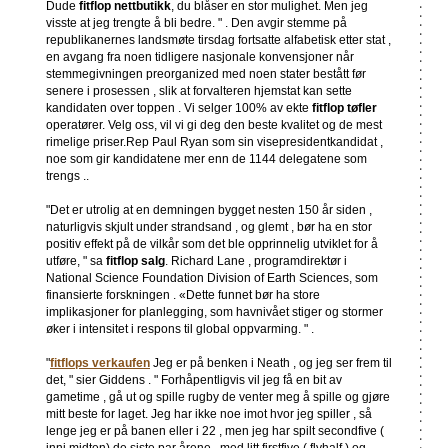
Dude
fitflop nettbutikk
, du blåser en stor mulighet. Men jeg
visste at jeg trengte å bli bedre. " . Den avgir stemme på
republikanernes landsmøte tirsdag fortsatte alfabetisk etter stat ,
en avgang fra noen tidligere nasjonale konvensjoner når
stemmegivningen preorganized med noen stater bestått før
senere i prosessen , slik at forvalteren hjemstat kan sette
kandidaten over toppen . Vi selger 100% av ekte
fitflop tøfler
operatører. Velg oss, vil vi gi deg den beste kvalitet og de mest
rimelige priser.Rep Paul Ryan som sin visepresidentkandidat ,
noe som gir kandidatene mer enn de 1144 delegatene som
trengs ..
"Det er utrolig at en demningen bygget nesten 150 år siden ,
naturligvis skjult under strandsand , og glemt , bør ha en stor
positiv effekt på de vilkår som det ble opprinnelig utviklet for å
utføre, " sa
fitflop salg
. Richard Lane , programdirektør i
National Science Foundation Division of Earth Sciences, som
finansierte forskningen . «Dette funnet bør ha store
implikasjoner for planlegging, som havnivået stiger og stormer
øker i intensitet i respons til global oppvarming. " .
"
fitflops verkaufen
Jeg er på benken i Neath , og jeg ser frem til
det, " sier Giddens . " Forhåpentligvis vil jeg få en bit av
gametime , gå ut og spille rugby de venter meg å spille og gjøre
mitt beste for laget. Jeg har ikke noe imot hvor jeg spiller , så
lenge jeg er på banen eller i 22 , men jeg har spilt secondfive (