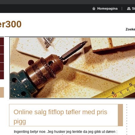
Homepagina
S
ler300
Zoeke
Online salg fitflop tøfler med pris
pigg
Ingenting betyr noe. Jeg husker jeg tenkte da jeg gikk ut døren :