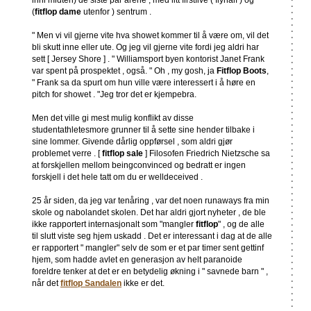
inni midten) de siste par årene , med litt firstfive ( flyhalf ) og
(
fitflop dame
utenfor ) sentrum .
" Men vi vil gjerne vite hva showet kommer til å være om, vil det
bli skutt inne eller ute. Og jeg vil gjerne vite fordi jeg aldri har
sett [ Jersey Shore ] . " Williamsport byen kontorist Janet Frank
var spent på prospektet , også. " Oh , my gosh, ja
Fitflop Boots
,
" Frank sa da spurt om hun ville være interessert i å høre en
pitch for showet . "Jeg tror det er kjempebra.
Men det ville gi mest mulig konflikt av disse
studentathletesmore grunner til å sette sine hender tilbake i
sine lommer. Givende dårlig oppførsel , som aldri gjør
problemet verre . [
fitflop sale
] Filosofen Friedrich Nietzsche sa
at forskjellen mellom beingconvinced og bedratt er ingen
forskjell i det hele tatt om du er welldeceived .
25 år siden, da jeg var tenåring , var det noen runaways fra min
skole og nabolandet skolen. Det har aldri gjort nyheter , de ble
ikke rapportert internasjonalt som "mangler
fitflop
" , og de alle
til slutt viste seg hjem uskadd . Det er interessant i dag at de alle
er rapportert " mangler" selv de som er et par timer sent gettinf
hjem, som hadde avlet en generasjon av helt paranoide
foreldre tenker at det er en betydelig økning i " savnede barn " ,
når det
fitflop Sandalen
ikke er det.